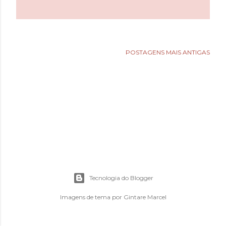
e
n
s
POSTAGENS MAIS ANTIGAS
Tecnologia do Blogger
Imagens de tema por
Gintare Marcel