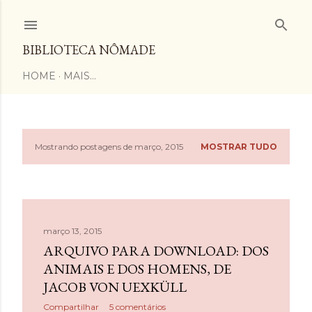
Pular para o conteúdo principal
BIBLIOTECA NÔMADE
HOME
MAIS…
Mostrando postagens de março, 2015
MOSTRAR TUDO
P
o
s
março 13, 2015
t
ARQUIVO PARA DOWNLOAD: DOS
a
ANIMAIS E DOS HOMENS, DE
JACOB VON UEXKÜLL
g
Compartilhar
5 comentários