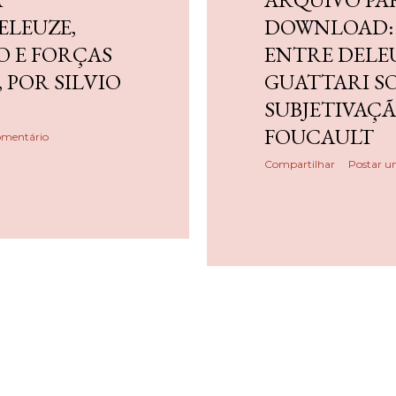
LEUZE,
DOWNLOAD:
O E FORÇAS
ENTRE DELEU
 POR SILVIO
GUATTARI S
SUBJETIVAÇ
FOUCAULT
omentário
Compartilhar
Postar u