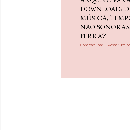
e
DOWNLOAD: DE
MÚSICA, TEMP
n
NÃO SONORAS,
s
FERRAZ
Compartilhar
Postar um c