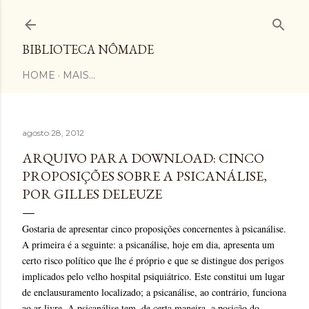
Pular para o conteúdo principal
BIBLIOTECA NÔMADE
HOME
MAIS…
agosto 28, 2012
ARQUIVO PARA DOWNLOAD: CINCO
PROPOSIÇÕES SOBRE A PSICANÁLISE,
POR GILLES DELEUZE
Gostaria de apresentar cinco proposições concernentes à psicanálise.
A primeira é a seguinte: a psicanálise, hoje em dia, apresenta um
certo risco político que lhe é próprio e que se distingue dos perigos
implicados pelo velho hospital psiquiátrico. Este constitui um lugar
de enclausuramento localizado; a psicanálise, ao contrário, funciona
ao ar livre. A psicanálise tem, de certa maneira, a posição do