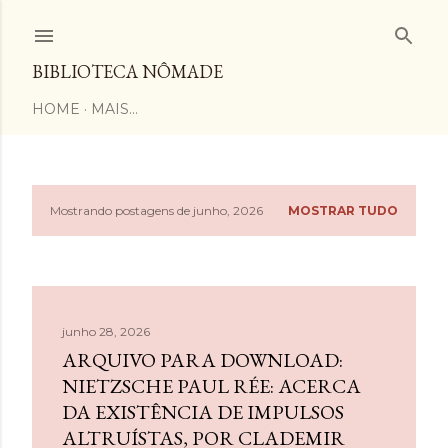
Pular para o conteúdo principal
BIBLIOTECA NÔMADE
HOME
MAIS…
Mostrando postagens de junho, 2026
MOSTRAR TUDO
P
o
s
junho 28, 2026
t
ARQUIVO PARA DOWNLOAD:
a
NIETZSCHE PAUL RÉE: ACERCA
DA EXISTÊNCIA DE IMPULSOS
g
ALTRUÍSTAS, POR CLADEMIR