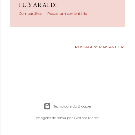
e
LUÍS ARALDI
n
Compartilhar
Postar um comentário
s
POSTAGENS MAIS ANTIGAS
Tecnologia do Blogger
Imagens de tema por
Gintare Marcel