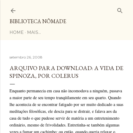
Pular para o conteúdo principal
BIBLIOTECA NÔMADE
HOME
MAIS…
setembro 26, 2008
ARQUIVO PARA DOWNLOAD: A VIDA DE
SPINOZA, POR COLERUS
Enquanto permanecia em casa não incomodava a ninguém, passava
a maior parte de seu tempo tranqüilamente em seu quarto. Quando
lhe acontecia de se encontrar fatigado por ser muito dedicado a suas
meditações filosóficas, ele descia para se distrair, e falava aos da
casa de tudo o que pudesse servir de matéria a um entretenimento
ordinário, mesmo de frivolidades. Entretinha-se também algumas
vezes a fumar um cachimbo; ou então, quando queria relaxar o