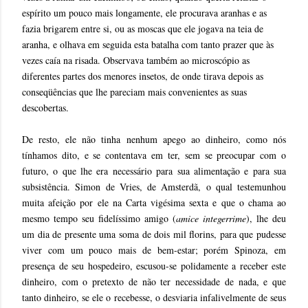
espírito um pouco mais longamente, ele procurava aranhas e as
fazia brigarem entre si, ou as moscas que ele jogava na teia de
aranha, e olhava em seguida esta batalha com tanto prazer que às
vezes caía na risada. Observava também ao microscópio as
diferentes partes dos menores insetos, de onde tirava depois as
conseqüências que lhe pareciam mais convenientes as suas
descobertas.
De resto, ele não tinha nenhum apego ao dinheiro, como nós
tínhamos dito, e se contentava em ter, sem se preocupar com o
futuro, o que lhe era necessário para sua alimentação e para sua
subsistência. Simon de Vries, de Amsterdã, o qual testemunhou
muita afeição por ele na Carta vigésima sexta e que o chama ao
mesmo tempo seu fidelíssimo amigo (
amice integerrime
), lhe deu
um dia de presente uma soma de dois mil florins, para que pudesse
viver com um pouco mais de bem-estar; porém Spinoza, em
presença de seu hospedeiro, escusou-se polidamente a receber este
dinheiro, com o pretexto de não ter necessidade de nada, e que
tanto dinheiro, se ele o recebesse, o desviaria infalivelmente de seus