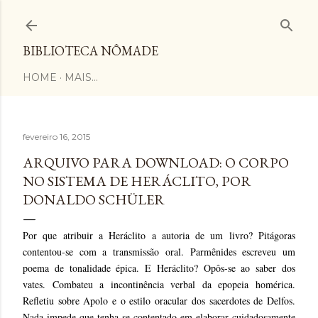
Pular para o conteúdo principal
BIBLIOTECA NÔMADE
HOME
MAIS…
fevereiro 16, 2015
ARQUIVO PARA DOWNLOAD: O CORPO
NO SISTEMA DE HERÁCLITO, POR
DONALDO SCHÜLER
Por que atribuir a Heráclito a autoria de um livro? Pitágoras
contentou-se com a transmissão oral. Parmênides escreveu um
poema de tonalidade épica. Ε Heráclito? Opôs-se ao saber dos
vates. Combateu a incontinência verbal da epopeia homérica.
Refletiu sobre Apolo e o estilo oracular dos sacerdotes de Delfos.
Nada impede que tenha se contentado em elaborar cuidadosamente